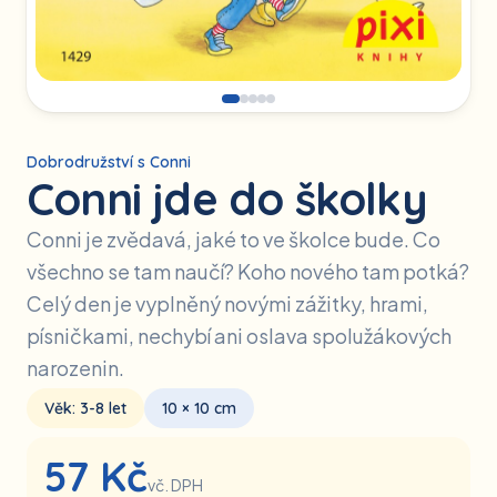
Dobrodružství s Conni
Conni jde do školky
Conni je zvědavá, jaké to ve školce bude. Co
všechno se tam naučí? Koho nového tam potká?
Celý den je vyplněný novými zážitky, hrami,
písničkami, nechybí ani oslava spolužákových
narozenin.
Věk:
3-8
let
10 × 10 cm
57
Kč
vč. DPH