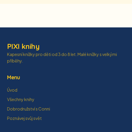
PIXI knihy
Kapesní knížky pro děti od 3 do 8 let. Malé knížky s velkými
příběhy.
Menu
Úvod
Všechny knihy
Dobrodružství s Conni
Poznávej svůj svět