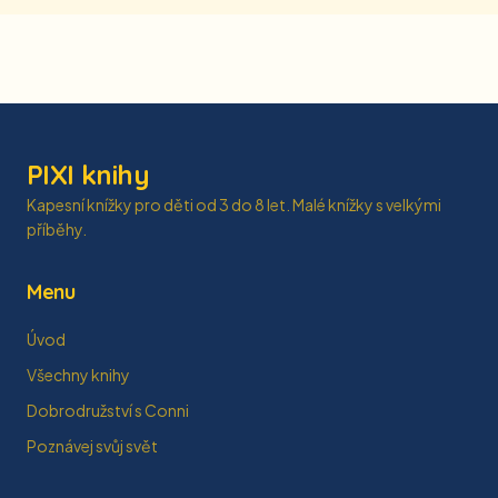
PIXI knihy
Kapesní knížky pro děti od 3 do 8 let. Malé knížky s velkými
příběhy.
Menu
Úvod
Všechny knihy
Dobrodružství s Conni
Poznávej svůj svět