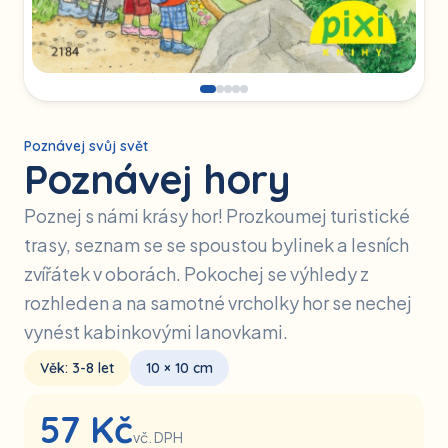
Poznávej svůj svět
Poznávej hory
Poznej s námi krásy hor! Prozkoumej turistické
trasy, seznam se se spoustou bylinek a lesních
zvířátek v oborách. Pokochej se výhledy z
rozhleden a na samotné vrcholky hor se nechej
vynést kabinkovými lanovkami.
Věk:
3-8
let
10 × 10 cm
57
Kč
vč. DPH