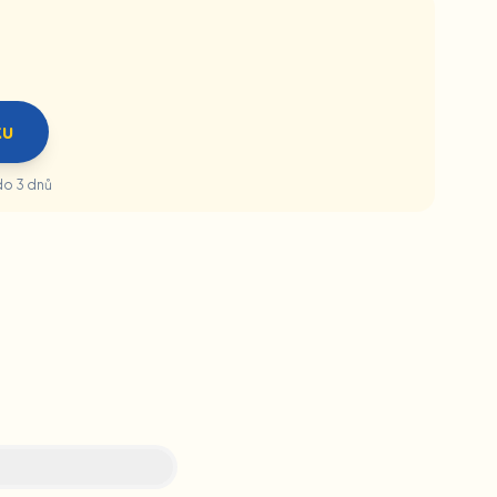
ku
do 3 dnů