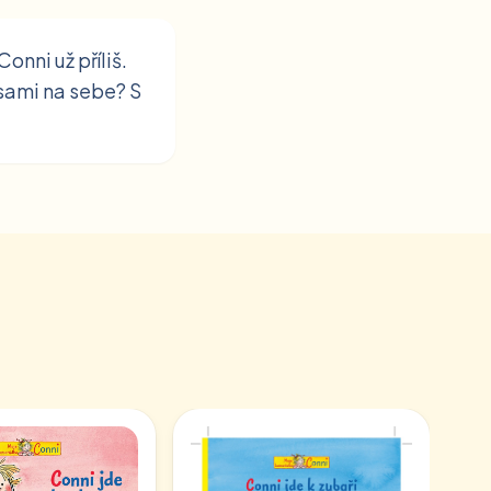
onni už příliš.
 sami na sebe? S
Co