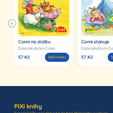
Previous slide
Conni na statku
Conni stanuje
Dobrodružství s Conni
Dobrodružství s Co
57
Kč
57
Kč
Do košíku
PIXI knihy
Kapesní knížky pro děti od 3 do 8 let. Malé knížky s velkými