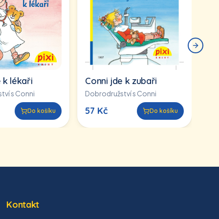
Dob
57
Next s
 k lékaři
Conni jde k zubaři
tví s Conni
Dobrodružství s Conni
57
Kč
Do košíku
Do košíku
Kontakt