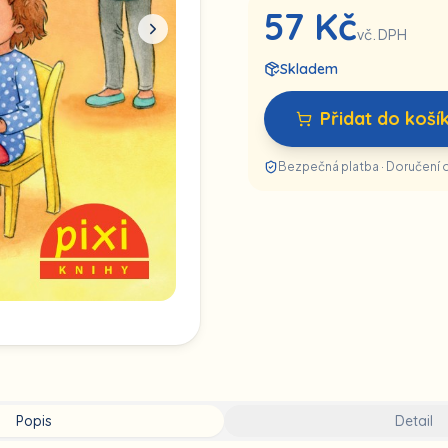
57
Kč
vč. DPH
Skladem
Přidat do koší
Bezpečná platba · Doručení 
Popis
Detail