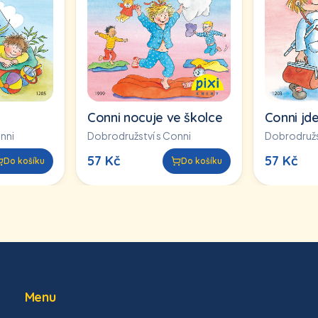
Conni nocuje ve školce
Conni jde
nni
Dobrodružství s Conni
Dobrodružs
57
Kč
57
Kč
Do košíku
Do košíku
Menu