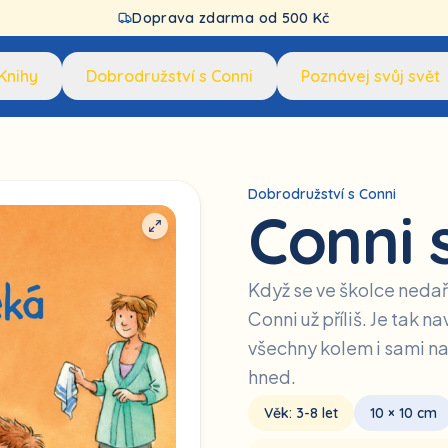
Doprava zdarma od 500 Kč
Knihy
Dobrodružství s Conni
Poznávej svůj svět
Dobrodružství s Conni
Conni 
Když se ve školce nedaří
Conni už příliš. Je tak 
všechny kolem i sami n
hned.
Věk:
3-8
let
10 × 10 cm