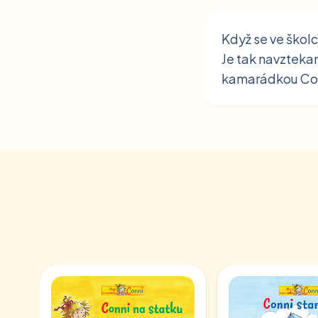
Když se ve školc
Je tak navztekan
kamarádkou Conn