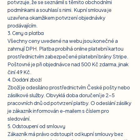
potvrzuje, že se seznámil s těmito obchodními
podmínkami a souhlasí s nimi. Kupní smlouva je
uzavřena okamžikem potvrzení objednávky
prodávajícím.
3. Ceny a platba
Všechny ceny uvedené na webu jsou konečné a
zahrnují DPH. Platba probíhá online platební kartou
prostřednictvím zabezpečené platební brány Stripe.
Poštovné je při objednávce nad 500 Kč zdarma, jinak
činí 49 Kč.
4. Dodání zboží
Zboží je odesíláno prostřednictvím České pošty nebo
zásilkové služby. Obvyklá doba doručení je 2–5
pracovních dnů od potvrzení platby. O odeslání zásilky
je zákazník informován e-mailem s číslem pro
sledování.
5. Odstoupení od smlouvy
Zákazník má právo odstoupit od kupní smlouvy bez