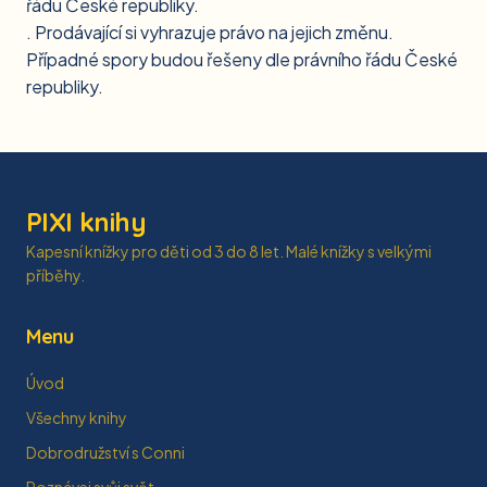
řádu České republiky.
. Prodávající si vyhrazuje právo na jejich změnu.
Případné spory budou řešeny dle právního řádu České
republiky.
PIXI knihy
Kapesní knížky pro děti od 3 do 8 let. Malé knížky s velkými
příběhy.
Menu
Úvod
Všechny knihy
Dobrodružství s Conni