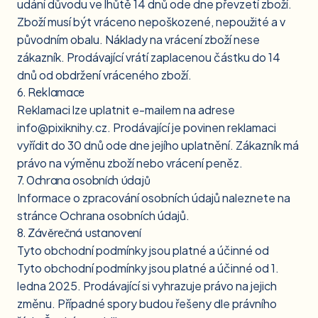
udání důvodu ve lhůtě 14 dnů ode dne převzetí zboží.
Zboží musí být vráceno nepoškozené, nepoužité a v
původním obalu. Náklady na vrácení zboží nese
zákazník. Prodávající vrátí zaplacenou částku do 14
dnů od obdržení vráceného zboží.
6. Reklamace
Reklamaci lze uplatnit e-mailem na adrese
info@pixiknihy.cz. Prodávající je povinen reklamaci
vyřídit do 30 dnů ode dne jejího uplatnění. Zákazník má
právo na výměnu zboží nebo vrácení peněz.
7. Ochrana osobních údajů
Informace o zpracování osobních údajů naleznete na
stránce
Ochrana osobních údajů
.
8. Závěrečná ustanovení
Tyto obchodní podmínky jsou platné a účinné od
Tyto obchodní podmínky jsou platné a účinné od 1.
ledna 2025. Prodávající si vyhrazuje právo na jejich
změnu. Případné spory budou řešeny dle právního